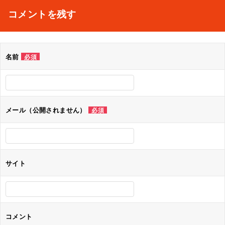
ナ
コメントを残す
ビ
ゲ
名前
必須
ー
シ
ョ
メール（公開されません）
必須
ン
サイト
コメント