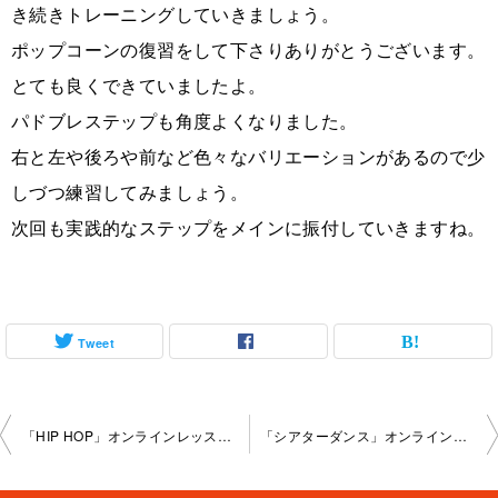
き続きトレーニングしていきましょう。
ポップコーンの復習をして下さりありがとうございます。
とても良くできていましたよ。
パドブレステップも角度よくなりました。
右と左や後ろや前など色々なバリエーションがあるので少
しづつ練習してみましょう。
次回も実践的なステップをメインに振付していきますね。
Tweet
投
「HIP HOP」オンラインレッスン2024-2-28-no-0159-2278
「シアターダンス」オンラインレッスン2024-3-7-no-0159-2077
稿