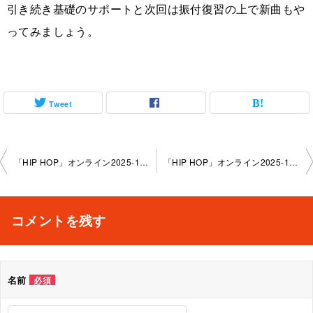
引き続き基礎のサポートと次回は振付復習の上で新曲もや
ってみましょう。
Tweet
投
「HIP HOP」オンライン2025-12-7-no0159-2712
「HIP HOP」オンライン2025-12-10-no0159-2278
稿
ナ
コメントを残す
ビ
ゲ
名前
必須
ー