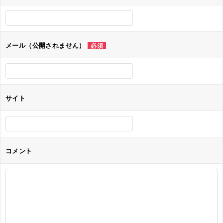
ー
シ
ョ
メール（公開されません）
必須
ン
サイト
コメント