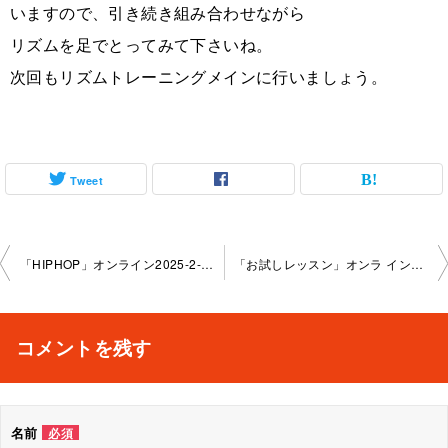
いますので、引き続き組み合わせながら
リズムを足でとってみて下さいね。
次回もリズムトレーニングメインに行いましょう。
Tweet
投
「HIPHOP」オンライン2025-2-19-no0159-2278
「お試しレッスン」オンラ イン2025-2-23-no0159
稿
ナ
コメントを残す
ビ
ゲ
名前
必須