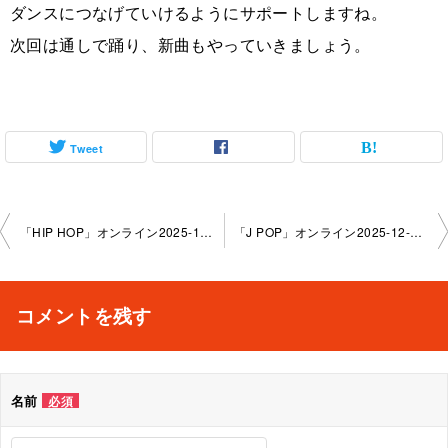
ダンスにつなげていけるようにサポートしますね。
次回は通しで踊り、新曲もやっていきましょう。
Tweet
投
「HIP HOP」オンライン2025-12-4-no0159-2278
「J POP」オンライン2025-12-8-no0159-2953
稿
ナ
コメントを残す
ビ
ゲ
名前
必須
ー