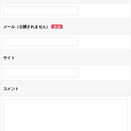
ー
シ
ョ
メール（公開されません）
必須
ン
サイト
コメント