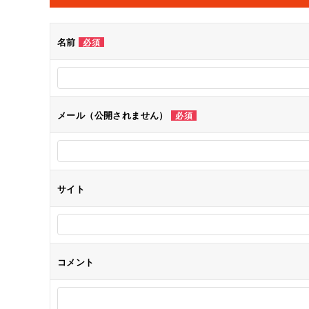
ビ
ゲ
名前
必須
ー
シ
メール（公開されません）
必須
ョ
ン
サイト
コメント