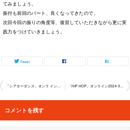
てみましょう。
振付も前回のパート、良くなってきたので、
次回今回の振りの角度等、復習していただきながら更に実
践力をつけていきましょう。
Tweet
投
「シアターダンス」オンラ イン2024-4-25-no-0159-2077
「HIP HOP」オンライン2024-5-1-no0159-2278
稿
ナ
コメントを残す
ビ
ゲ