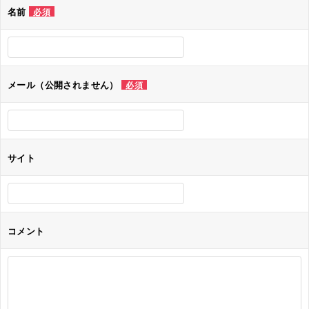
名前
必須
ー
シ
ョ
メール（公開されません）
必須
ン
サイト
コメント