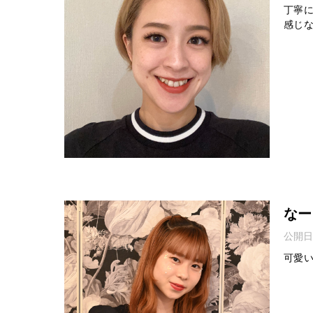
丁寧
感じ
なー
公開日
可愛