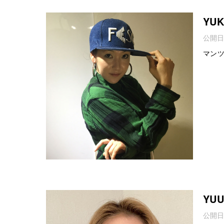
YU
公開日
マン
YU
公開日