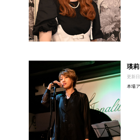
瑛莉
更新日
本場