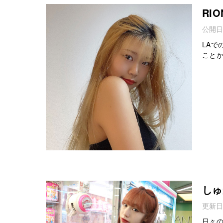
RIO
公開日
LA
こと
しゅ
更新日
日々