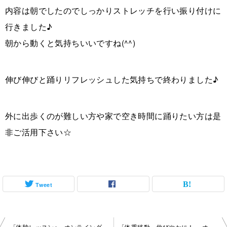
内容は朝でしたのでしっかりストレッチを行い振り付けに
行きました♪
朝から動くと気持ちいいですね(^^)
伸び伸びと踊りリフレッシュした気持ちで終わりました♪
外に出歩くのが難しい方や家で空き時間に踊りたい方は是
非ご活用下さい☆
Tweet
投
「体験レッスン⭐︎」オンラインダンスレッスン 2022-12-25-no0112
「体重移動、伸びやかに！ 」オンラインレッスン 2023-1-30-no0112- 1854