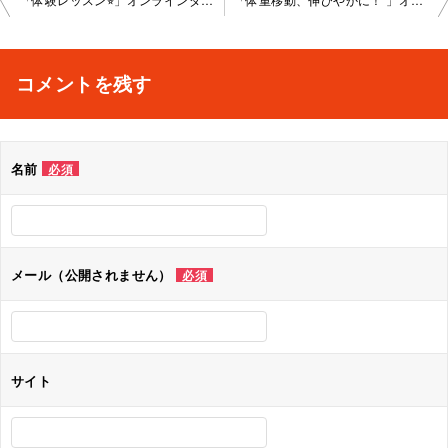
稿
ナ
コメントを残す
ビ
ゲ
名前
必須
ー
シ
ョ
メール（公開されません）
必須
ン
サイト