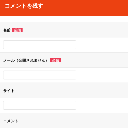
ナ
コメントを残す
ビ
ゲ
名前
必須
ー
シ
ョ
メール（公開されません）
必須
ン
サイト
コメント