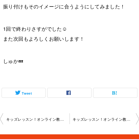
振り付けもそのイメージに合うようにしてみました！
1回で終わりさすがでした☺︎
また次回もよろしくお願いします！
しゅか💤
Tweet
投
キッズレッスン！オンライン教室2025-05-17-no0102-0517
キッズレッスン！オンライン教室2025-06-21-no0102-2472
稿