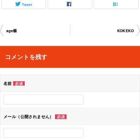
Tweet
投
age蝶
KOKEKO
稿
ナ
コメントを残す
ビ
ゲ
名前
必須
ー
シ
ョ
メール（公開されません）
必須
ン