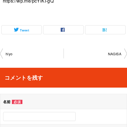
https://wp.me/pcYiKI-gQ
Tweet
投
hiyo
NAGISA
稿
ナ
コメントを残す
ビ
ゲ
名前
必須
ー
シ