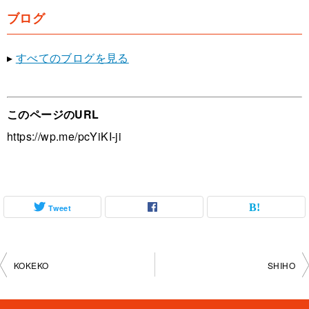
ブログ
▸
すべてのブログを見る
このページのURL
https://wp.me/pcYiKI-ji
Tweet
投
KOKEKO
SHIHO
稿